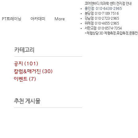
코어앤바디 의과학 센터 전지점 안내
용인점: 010-6438-2965
분당점: 010-7189 7516
PT트레이닝
아카데미
More
강남점: 010-2723-2965
위례점: 010-4655-2965
서판교점: 010-8574-7354
*체험상담:3D 체형측정,족압측정,운동
​카테고리
공지
(101)
게시물 101개
칼럼&매거진
(30)
게시물 30개
이벤트
(7)
게시물 7개
추천 게시물