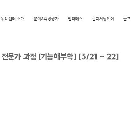
위례센터 소개
분석&측정평가
필라테스
컨디셔닝케어
골프
전문가 과정 [기능해부학] [3/21 ~ 22]