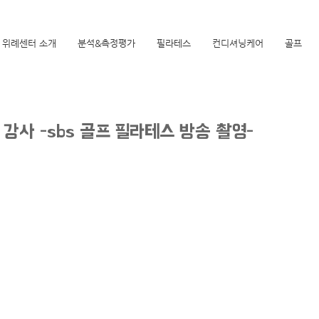
위례센터 소개
분석&측정평가
필라테스
컨디셔닝케어
골프
강사 -sbs 골프 필라테스 방송 촬영-