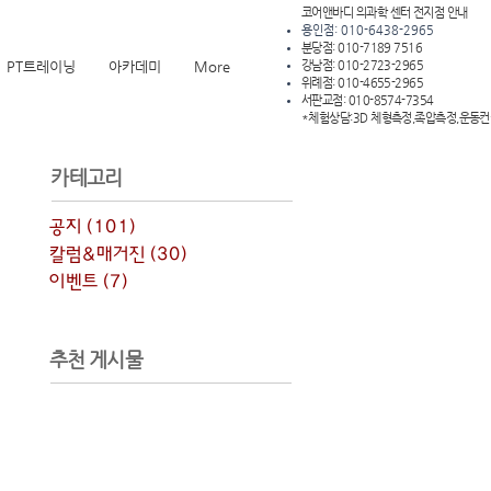
코어앤바디 의과학 센터 전지점 안내
용인점: 010-6438-2965
분당점: 010-7189 7516
PT트레이닝
아카데미
More
강남점: 010-2723-2965
위례점: 010-4655-2965
서판교점: 010-8574-7354
*체험상담:3D 체형측정,족압측정,운동
​카테고리
공지
(101)
게시물 101개
칼럼&매거진
(30)
게시물 30개
이벤트
(7)
게시물 7개
추천 게시물