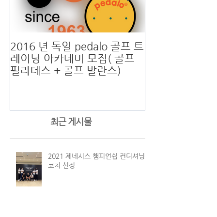
2016 년 독일 pedalo 골프 트
남자 골프 송영한
레이닝 아카데미 모집( 골프
스피스 제치고 
필라테스 + 골프 발란스)
오픈"
최근 게시물
2021 제네시스 챔피언쉽 컨디셔닝
코치 선정