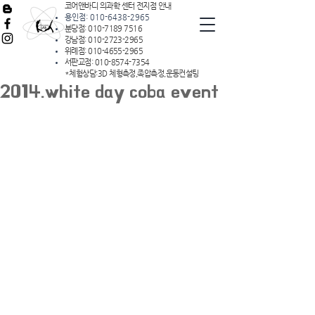
코어앤바디 의과학 센터 전지점 안내
용인점:
010-6438-2965
분당점:
010-7189 7516
강남점:
010-2723-2965
위례점:
010-4655-2965
서판교점:
010-8574-7354
*체험상담:3D 체형측정,족압측정,운동컨설팅
2014.white day coba event