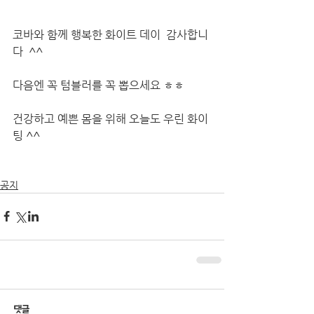
코바와 함께 행복한 화이트 데이  감사합니
다  ^^
다음엔 꼭 텀블러를 꼭 뽑으세요 ㅎㅎ
건강하고 예쁜 몸을 위해 오늘도 우린 화이
팅 ^^
공지
댓글