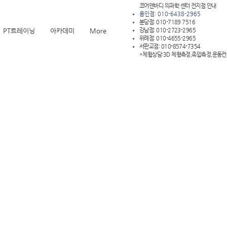
코어앤바디 의과학 센터 전지점 안내
용인점: 010-6438-2965
분당점: 010-7189 7516
PT트레이닝
아카데미
More
강남점: 010-2723-2965
위례점: 010-4655-2965
서판교점: 010-8574-7354
*체험상담:3D 체형측정,족압측정,운동