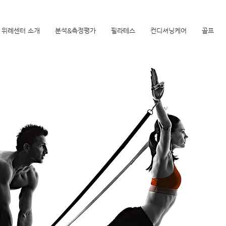
위례센터 소개
분석&측정평가
필라테스
컨디셔닝케어
골프