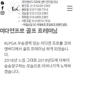
코어앤바디 의과학 센터 전지점 안내
용인점:
010-6438-2965
분당점:
010-7189 7516
강남점:
010-2723-2965
위례점:
010-4655-2965
서판교점:
010-8574-7354
*체험상담:3D 체형측정,족압측정,운동컨설팅
이다연프로 골프 트레이닝
KLPGA 우승경력 있는 이다연 프로를 코어
앤바디에서 골프 트레이닝 하게 되었습니
다.
2018년 느낌 그대로 2019년도에 더욱더 
승승장구하는 모습으로 이어나가게 노력하
겠습니다.