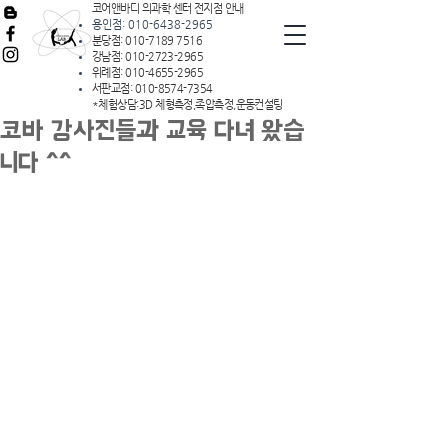
코어앤바디 의과학 센터 전지점 안내
용인점:
010-6438-2965
분당점:
010-7189 7516
강남점:
010-2723-2965
위례점:
010-4655-2965
서판교점:
010-8574-7354
*체험상담:3D 체형측정,족압측정,운동컨설팅
코바 강사진들과 교육 다녀 왔습
니다 ^^