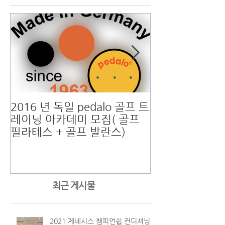
2016 년 독일 pedalo 골프 트
남자 골프 송영한
레이닝 아카데미 모집( 골프
스피스 제치고 
필라테스 + 골프 발란스)
오픈"
최근 게시물
2021 제네시스 챔피언쉽 컨디셔닝